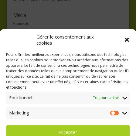
Méta
Connexion
Flux des publications
Gérer le consentement aux
Flux des commentaires
cookies
Site de WordPress-FR
Pour offrir les meilleures expériences, nous utilisons des technologies
telles que les cookies pour stocker et/ou accéder aux informations des
appareils. Le fait de consentir à ces technologies nous permettra de
traiter des données telles que le comportement de navigation ou les ID
uniques sur ce site. Le fait de ne pas consentir ou de retirer son
consentement peut avoir un effet négatif sur certaines caractéristiques
GAEC A la volée
et fonctions.
Kergreach - Loperhet
06 65 62 84 25
Fonctionnel
Toujours activé
Marketing
Marketing
Accepter