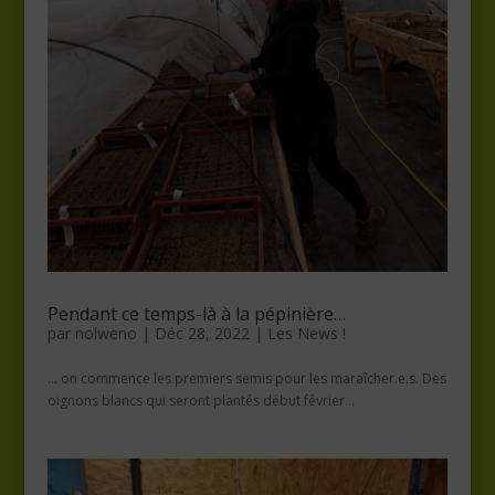
Pendant ce temps-là à la pépinière…
par
nolweno
|
Déc 28, 2022
|
Les News !
… on commence les premiers semis pour les maraîcher.e.s. Des
oignons blancs qui seront plantés début février...