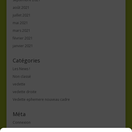
août 2021
juillet 2021
mai 2021
mars 2021
février 2021
janvier 2021
Catégories
Les News !
Non classé
vedette
vedette droite
Vedette ephemere nouveau cadre
Méta
Connexion
Flux des publications