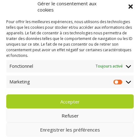
Gérer le consentement aux
Flux des commentaires
cookies
Site de WordPress-FR
Pour offrir les meilleures expériences, nous utilisons des technologies
telles que les cookies pour stocker et/ou accéder aux informations des
appareils. Le fait de consentir à ces technologies nous permettra de
traiter des données telles que le comportement de navigation ou les ID
uniques sur ce site. Le fait de ne pas consentir ou de retirer son
consentement peut avoir un effet négatif sur certaines caractéristiques
GAEC A la volée
et fonctions.
Kergreach - Loperhet
06 65 62 84 25
Fonctionnel
Toujours activé
Marketing
Marketing
Accepter
Refuser
Enregistrer les préférences