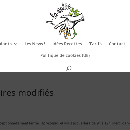
plants
Les News !
Idées Recettes
Tarifs
Contact
Politique de cookies (UE)
aires modifiés
eptionnellement fermé l’après-midi et vous accueillera de 9h à 12h. Merci de v