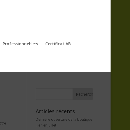
Professionnel·le·s
Certificat AB
Articles récents
Dernière ouverture de la boutique
otre
: le 1er juillet