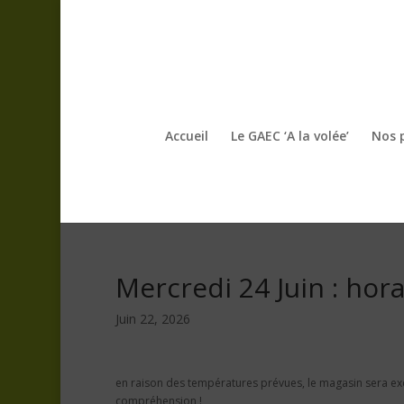
Accueil
Le GAEC ‘A la volée’
Nos 
Mercredi 24 Juin : hor
Juin 22, 2026
en raison des températures prévues, le magasin sera exc
compréhension !