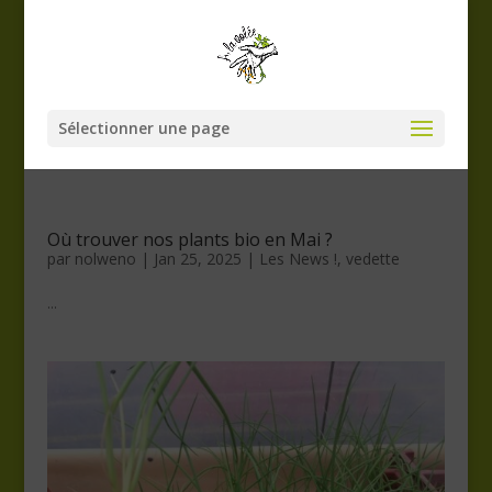
Sélectionner une page
Où trouver nos plants bio en Mai ?
par
nolweno
|
Jan 25, 2025
|
Les News !
,
vedette
...