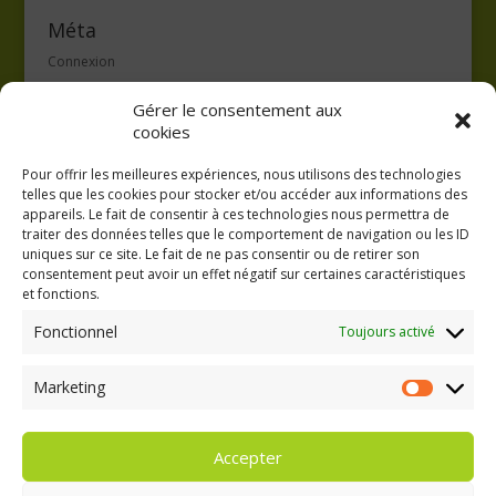
Méta
Connexion
Flux des publications
Gérer le consentement aux
Flux des commentaires
cookies
Site de WordPress-FR
Pour offrir les meilleures expériences, nous utilisons des technologies
telles que les cookies pour stocker et/ou accéder aux informations des
appareils. Le fait de consentir à ces technologies nous permettra de
traiter des données telles que le comportement de navigation ou les ID
uniques sur ce site. Le fait de ne pas consentir ou de retirer son
consentement peut avoir un effet négatif sur certaines caractéristiques
GAEC A la volée
et fonctions.
Kergreach - Loperhet
06 65 62 84 25
Fonctionnel
Toujours activé
Marketing
Marketing
Accepter