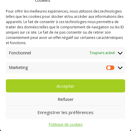
cookies
Site de WordPress-FR
Pour offrir les meilleures expériences, nous utilisons des technologies
telles que les cookies pour stocker et/ou accéder aux informations des
appareils. Le fait de consentir à ces technologies nous permettra de
traiter des données telles que le comportement de navigation ou les ID
uniques sur ce site. Le fait de ne pas consentir ou de retirer son
consentement peut avoir un effet négatif sur certaines caractéristiques
GAEC A la volée
et fonctions.
Kergreach - Loperhet
06 65 62 84 25
Fonctionnel
Toujours activé
Marketing
Marketing
Accepter
Refuser
Enregistrer les préférences
Politique de cookies