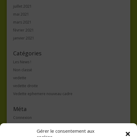
juillet 2021
mai 2021
mars 2021
février 2021
janvier 2021
Catégories
Les News !
Non classé
vedette
vedette droite
Vedette ephemere nouveau cadre
Méta
Connexion
Flux des publications
Gérer le consentement aux
Flux des commentaires