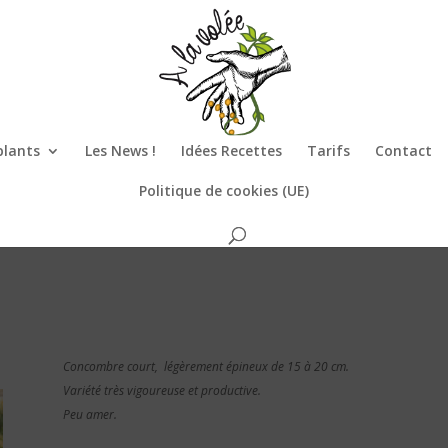
plants
Les News !
Idées Recettes
Tarifs
Contact
Politique de cookies (UE)
Concombre court, légèrement épineux de 15 à 20 cm.
Variété très vigoureuse et productive.
Peu amer.