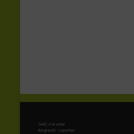
GAEC A la volée
Kergreach - Loperhet