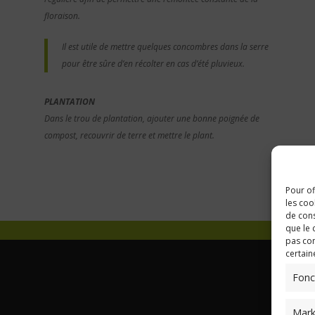
floraison.
Il est utile de mettre quelques concombres dans la serre
pour être sûre d’en récolter en cas d’été pluvieux.
PLANTATION
Dans le trou de plantation, ajouter une bonne poignée de
compost, recouvrir de terre et mettre le plant.
Pour of
les coo
de cons
que le 
pas con
certain
Fonc
Mark