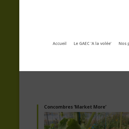
Accueil
Le GAEC ‘A la volée’
Nos 
Concombres ‘Market More’