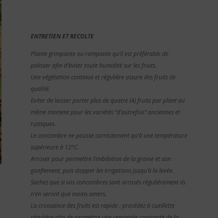
ENTRETIEN ET RECOLTE
Plante grimpante ou rampante qu’il est préférable de
palisser afin d’éviter toute humidité sur les fruits.
Une végétation continue et régulière assure des fruits de
qualité.
Eviter de laisser porter plus de quatre (4) fruits par plant au
même moment pour les variétés “d’autrefois“ anciennes et
rustiques.
Le concombre ne pousse correctement qu’à une température
supérieure à 12°C.
Arroser pour permettre l’imbibition de la graine et son
gonflement, puis stopper les irrigations jusqu’à la levée.
Sachez que si vos concombres sont arrosés régulièrement ils
n’en seront que moins amers.
La croissance des fruits est rapide : procédez à cueillette
régulière afin de permettre une remontée constante de la