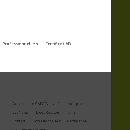
Professionnel·le·s
Certificat AB
Accueil
Le GAEC ‘A la volée’
Nos plants
Les News !
Idées Recettes
Tarifs
Contact
Professionnel·le·s
Certificat AB
Politique de cookies (UE)