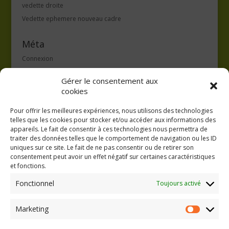
vedette droite
Vedette ephemere nouveau cadre
Méta
Connexion
Flux des publications
Gérer le consentement aux
Flux des commentaires
cookies
Site de WordPress-FR
Pour offrir les meilleures expériences, nous utilisons des technologies
telles que les cookies pour stocker et/ou accéder aux informations des
appareils. Le fait de consentir à ces technologies nous permettra de
traiter des données telles que le comportement de navigation ou les ID
uniques sur ce site. Le fait de ne pas consentir ou de retirer son
consentement peut avoir un effet négatif sur certaines caractéristiques
GAEC A la volée
et fonctions.
Kergreach - Loperhet
06 65 62 84 25
Fonctionnel
Toujours activé
Marketing
Marketing