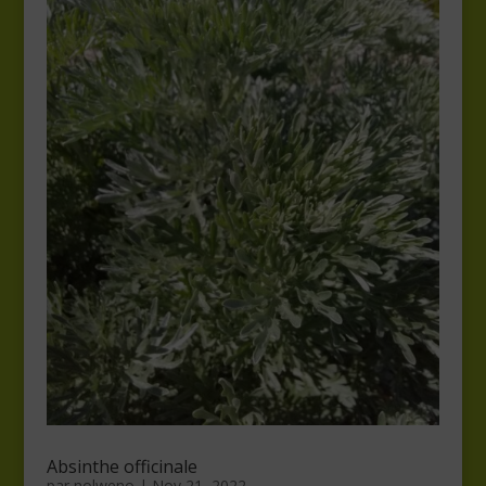
Absinthe officinale
par
nolweno
|
Nov 21, 2022