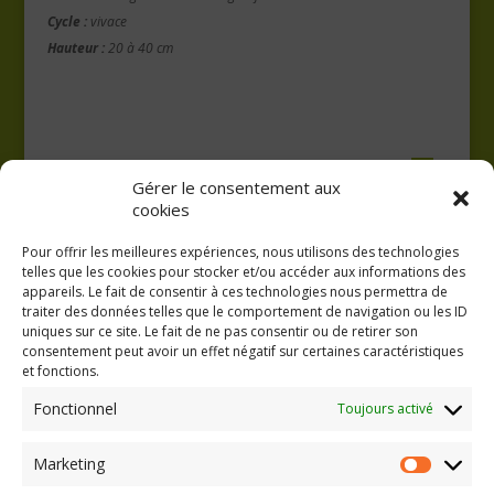
Cycle :
vivace
Hauteur :
20 à 40 cm
Gérer le consentement aux
cookies
Pour offrir les meilleures expériences, nous utilisons des technologies
telles que les cookies pour stocker et/ou accéder aux informations des
appareils. Le fait de consentir à ces technologies nous permettra de
traiter des données telles que le comportement de navigation ou les ID
uniques sur ce site. Le fait de ne pas consentir ou de retirer son
consentement peut avoir un effet négatif sur certaines caractéristiques
GAEC A la volée
et fonctions.
Kergreach - Loperhet
06 65 62 84 25
Fonctionnel
Toujours activé
Marketing
Marketing