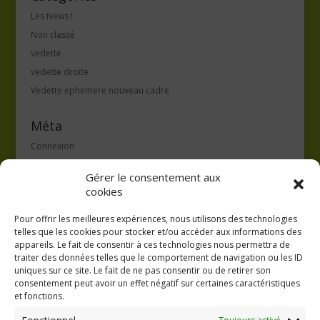
Les News !
Non classé
vedette
vedette droite
Vedette ephemere nouveau cadre
Méta
Connexion
Flux des publications
Gérer le consentement aux
Flux des commentaires
cookies
Site de WordPress-FR
Pour offrir les meilleures expériences, nous utilisons des technologies
telles que les cookies pour stocker et/ou accéder aux informations des
appareils. Le fait de consentir à ces technologies nous permettra de
traiter des données telles que le comportement de navigation ou les ID
uniques sur ce site. Le fait de ne pas consentir ou de retirer son
consentement peut avoir un effet négatif sur certaines caractéristiques
GAEC A la volée
et fonctions.
Kergreach - Loperhet
06 65 62 84 25