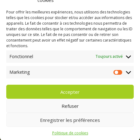
cookies
Site de WordPress-FR
Pour offrir les meilleures expériences, nous utilisons des technologies
telles que les cookies pour stocker et/ou accéder aux informations des
appareils. Le fait de consentir à ces technologies nous permettra de
traiter des données telles que le comportement de navigation ou les ID
uniques sur ce site. Le fait de ne pas consentir ou de retirer son
consentement peut avoir un effet négatif sur certaines caractéristiques
GAEC A la volée
et fonctions.
Kergreach - Loperhet
06 65 62 84 25
Fonctionnel
Toujours activé
Marketing
Marketing
Accepter
Refuser
Enregistrer les préférences
Politique de cookies