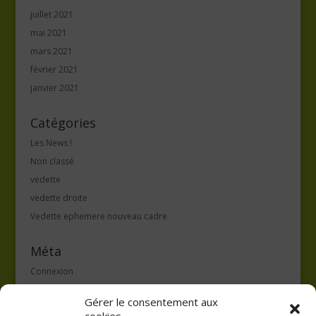
juillet 2021
mai 2021
mars 2021
février 2021
janvier 2021
Catégories
Les News !
Non classé
vedette
vedette droite
Vedette ephemere nouveau cadre
Méta
Connexion
Flux des publications
Gérer le consentement aux
Flux des commentaires