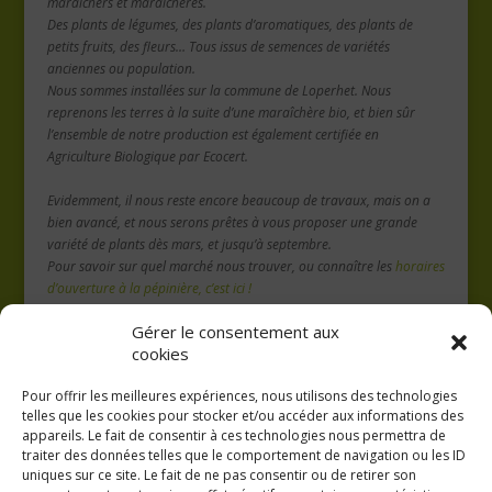
maraïchers et maraîchères.
Des plants de légumes, des plants d’aromatiques, des plants de
petits fruits, des fleurs… Tous issus de semences de variétés
anciennes ou population.
Nous sommes installées sur la commune de Loperhet. Nous
reprenons les terres à la suite d’une maraîchère bio, et bien sûr
l’ensemble de notre production est également certifiée en
Agriculture Biologique par Ecocert.
Evidemment, il nous reste encore beaucoup de travaux, mais on a
bien avancé, et nous serons prêtes à vous proposer une grande
variété de plants dès mars, et jusqu’à septembre.
Pour savoir sur quel marché nous trouver, ou connaître les
horaires
d’ouverture à la pépinière, c’est ici !
Nous ne manquerons pas de vous donner des nouvelles, et de vous
Gérer le consentement aux
informer du lancement de la saison de vente ! Pour l’instant, on se
cookies
remet aux travaux, on sème, on sème et on sème !!
A tout bientôt, Vicky et Nolwen
Pour offrir les meilleures expériences, nous utilisons des technologies
telles que les cookies pour stocker et/ou accéder aux informations des
appareils. Le fait de consentir à ces technologies nous permettra de
traiter des données telles que le comportement de navigation ou les ID
uniques sur ce site. Le fait de ne pas consentir ou de retirer son