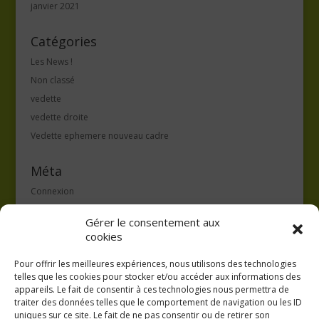
janvier 2021
Catégories
Les News !
Non classé
vedette
vedette droite
Vedette ephemere nouveau cadre
Méta
Connexion
Flux des publications
Gérer le consentement aux
Flux des commentaires
cookies
Site de WordPress-FR
Pour offrir les meilleures expériences, nous utilisons des technologies
telles que les cookies pour stocker et/ou accéder aux informations des
appareils. Le fait de consentir à ces technologies nous permettra de
traiter des données telles que le comportement de navigation ou les ID
uniques sur ce site. Le fait de ne pas consentir ou de retirer son