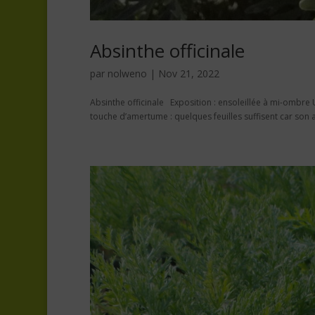
Absinthe officinale
par
nolweno
|
Nov 21, 2022
Absinthe officinale Exposition : ensoleillée à mi-ombre U
touche d’amertume : quelques feuilles suffisent car son a