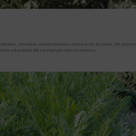
tilisation : aromatise certaines boissons comme le thé. En cuisine, elle apport
rôme est puissant. Elle est employée dans les infusions,...