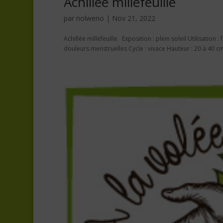
Achillée millefeuille
par
nolweno
|
Nov 21, 2022
Achillée millefeuille Exposition : plein soleil Utilisation :
douleurs menstruelles Cycle : vivace Hauteur : 20 à 40 c