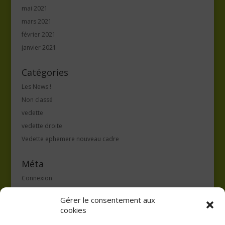
mai 2021
mars 2021
février 2021
janvier 2021
Catégories
Les News !
Non classé
vedette
vedette droite
Vedette ephemere nouveau cadre
Méta
Connexion
Flux des publications
Gérer le consentement aux
Flux des commentaires
cookies
Site de WordPress-FR