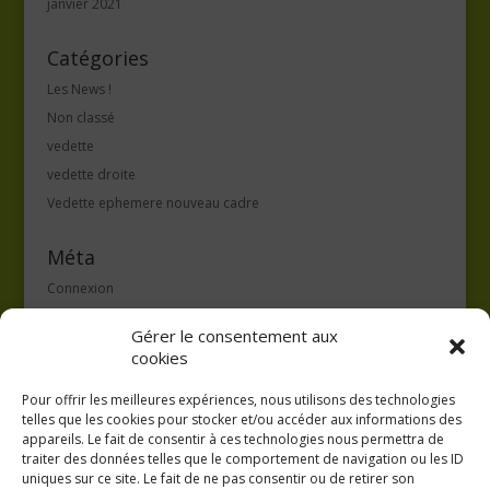
janvier 2021
Catégories
Les News !
Non classé
vedette
vedette droite
Vedette ephemere nouveau cadre
Méta
Connexion
Flux des publications
Gérer le consentement aux
Flux des commentaires
cookies
Site de WordPress-FR
Pour offrir les meilleures expériences, nous utilisons des technologies
telles que les cookies pour stocker et/ou accéder aux informations des
appareils. Le fait de consentir à ces technologies nous permettra de
traiter des données telles que le comportement de navigation ou les ID
uniques sur ce site. Le fait de ne pas consentir ou de retirer son