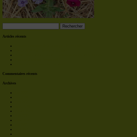
Rechercher :
Articles récents
Dernière ouverture de la boutique : le 1er juillet
Mercredi 24 Juin : horaires modifiés
Notre camion est en panne… mais nous avons des solutions !
Petit clin d’œil sur Breizh Izel !
Où trouver nos plants bio en Mai ?
Commentaires récents
Archives
juin 2026
mai 2026
avril 2026
mars 2026
janvier 2026
août 2025
juillet 2025
juin 2025
avril 2025
mars 2025