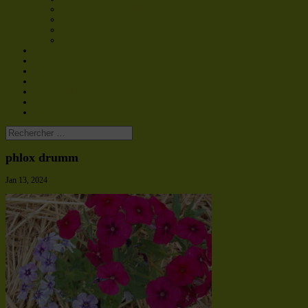
Aromatiques / Médicinales
Fleurs
Petits fruits
Arbustes
Les News !
Idées Recettes
Tarifs
Contact
Professionnel·le·s
Certificat AB
Politique de cookies (UE)
phlox drumm
Jan 13, 2024