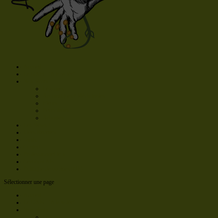
Accueil
Le GAEC ‘A la volée’
Nos plants
Légumes
Aromatiques / Médicinales
Fleurs
Petits fruits
Arbustes
Les News !
Idées Recettes
Tarifs
Contact
Professionnel·le·s
Certificat AB
Politique de cookies (UE)
Sélectionner une page
Accueil
Le GAEC ‘A la volée’
Nos plants
Légumes