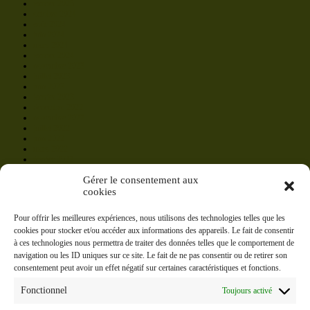
janvier 2025
octobre 2024
août 2024
juin 2024
mars 2024
janvier 2024
novembre 2023
juillet 2023
juin 2023
janvier 2023
décembre 2022
novembre 2022
juillet 2022
juin 2022
mars 2022
février 2022
janvier 2022
Gérer le consentement aux
septembre 2021
août 2021
cookies
juillet 2021
mai 2021
Pour offrir les meilleures expériences, nous utilisons des technologies telles que les
mars 2021
cookies pour stocker et/ou accéder aux informations des appareils. Le fait de consentir
février 2021
janvier 2021
à ces technologies nous permettra de traiter des données telles que le comportement de
navigation ou les ID uniques sur ce site. Le fait de ne pas consentir ou de retirer son
Catégories
consentement peut avoir un effet négatif sur certaines caractéristiques et fonctions.
Les News !
Fonctionnel
Toujours activé
Non classé
vedette