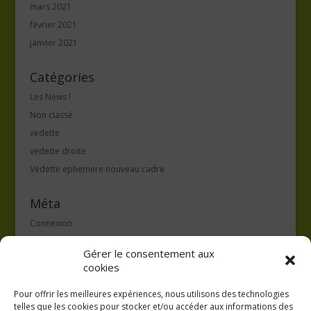
mars 2021
février 2021
janvier 2021
Catégories
Les News !
Non classé
vedette
vedette droite
Vedette ephemere nouveau cadre
Méta
Connexion
Flux des publications
Gérer le consentement aux
Flux des commentaires
cookies
Site de WordPress-FR
Pour offrir les meilleures expériences, nous utilisons des technologies
telles que les cookies pour stocker et/ou accéder aux informations des