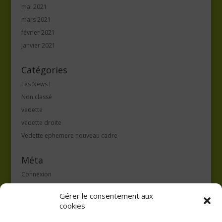
mai 2021
mars 2021
février 2021
janvier 2021
Catégories
Les News !
Non classé
vedette
vedette droite
Vedette ephemere nouveau cadre
Méta
Connexion
Flux des publications
Gérer le consentement aux
Flux des commentaires
cookies
Site de WordPress-FR