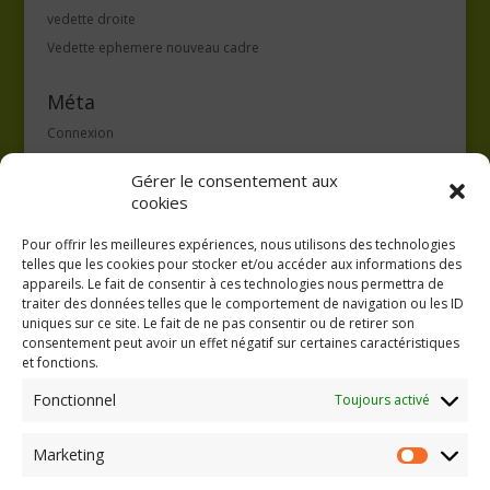
vedette droite
Vedette ephemere nouveau cadre
Méta
Connexion
Flux des publications
Gérer le consentement aux
Flux des commentaires
cookies
Site de WordPress-FR
Pour offrir les meilleures expériences, nous utilisons des technologies
telles que les cookies pour stocker et/ou accéder aux informations des
appareils. Le fait de consentir à ces technologies nous permettra de
traiter des données telles que le comportement de navigation ou les ID
uniques sur ce site. Le fait de ne pas consentir ou de retirer son
consentement peut avoir un effet négatif sur certaines caractéristiques
GAEC A la volée
et fonctions.
Kergreach - Loperhet
06 65 62 84 25
Fonctionnel
Toujours activé
Marketing
Marketing