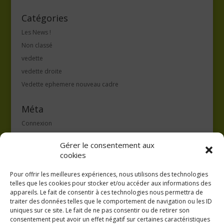
Catégories
Les News !
Non classé
vedette
vedette droite
Vedette ephemere nouveau cadre
Méta
Connexion
Flux des publications
Gérer le consentement aux
Flux des commentaires
cookies
Site de WordPress-FR
Pour offrir les meilleures expériences, nous utilisons des technologies
telles que les cookies pour stocker et/ou accéder aux informations des
appareils. Le fait de consentir à ces technologies nous permettra de
traiter des données telles que le comportement de navigation ou les ID
uniques sur ce site. Le fait de ne pas consentir ou de retirer son
consentement peut avoir un effet négatif sur certaines caractéristiques
GAEC A la volée