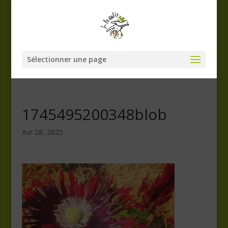
Sélectionner une page
1745495200348blob
Avr 28, 2025