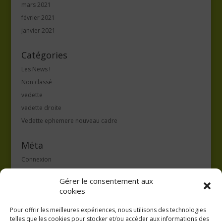
mars 2021
février 2021
janvier 2021
Catégories
Les News !
Non classé
vedette
vedette droite
Vedette ephemere nouveau cadre
Méta
Connexion
Flux des publications
Gérer le consentement aux
Flux des commentaires
cookies
Site de WordPress-FR
Pour offrir les meilleures expériences, nous utilisons des technologies
telles que les cookies pour stocker et/ou accéder aux informations des