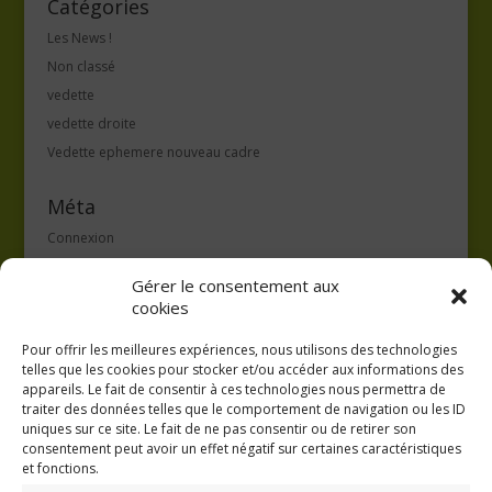
Catégories
Les News !
Non classé
vedette
vedette droite
Vedette ephemere nouveau cadre
Méta
Connexion
Flux des publications
Gérer le consentement aux
Flux des commentaires
cookies
Site de WordPress-FR
Pour offrir les meilleures expériences, nous utilisons des technologies
telles que les cookies pour stocker et/ou accéder aux informations des
appareils. Le fait de consentir à ces technologies nous permettra de
traiter des données telles que le comportement de navigation ou les ID
uniques sur ce site. Le fait de ne pas consentir ou de retirer son
consentement peut avoir un effet négatif sur certaines caractéristiques
GAEC A la volée
et fonctions.
Kergreach - Loperhet