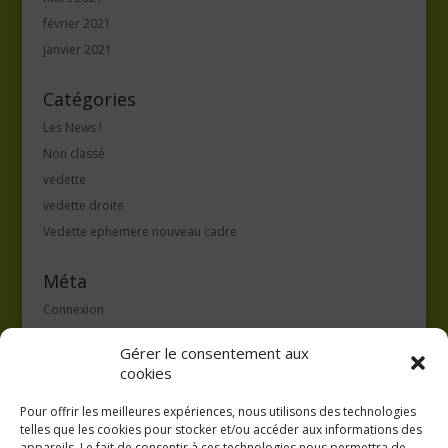
février 2021
janvier 2021
Catégories
Les News !
Non classé
vedette
vedette droite
Vedette ephemere nouveau cadre
Méta
Connexion
Flux des publications
Gérer le consentement aux
Flux des commentaires
cookies
Site de WordPress-FR
Pour offrir les meilleures expériences, nous utilisons des technologies
telles que les cookies pour stocker et/ou accéder aux informations des
appareils. Le fait de consentir à ces technologies nous permettra de