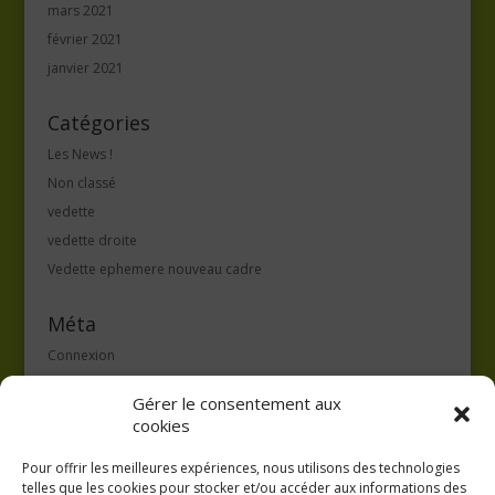
mars 2021
février 2021
janvier 2021
Catégories
Les News !
Non classé
vedette
vedette droite
Vedette ephemere nouveau cadre
Méta
Connexion
Flux des publications
Gérer le consentement aux
Flux des commentaires
cookies
Site de WordPress-FR
Pour offrir les meilleures expériences, nous utilisons des technologies
telles que les cookies pour stocker et/ou accéder aux informations des