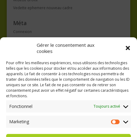
Vedette ephemere nouveau cadre
Méta
Connexion
Flux des publications
Gérer le consentement aux
Flux des commentaires
cookies
Site de WordPress-FR
Pour offrir les meilleures expériences, nous utilisons des technologies
telles que les cookies pour stocker et/ou accéder aux informations des
appareils. Le fait de consentir à ces technologies nous permettra de
traiter des données telles que le comportement de navigation ou les ID
uniques sur ce site. Le fait de ne pas consentir ou de retirer son
consentement peut avoir un effet négatif sur certaines caractéristiques
GAEC A la volée
et fonctions.
Kergreach - Loperhet
06 65 62 84 25
Fonctionnel
Toujours activé
Marketing
Marketing