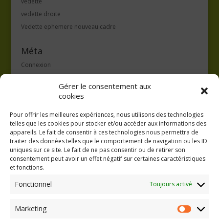
vedette
vedette droite
Vedette ephemere nouveau cadre
Méta
Connexion
Flux des publications
Gérer le consentement aux
Flux des commentaires
cookies
Site de WordPress-FR
Pour offrir les meilleures expériences, nous utilisons des technologies
telles que les cookies pour stocker et/ou accéder aux informations des
appareils. Le fait de consentir à ces technologies nous permettra de
traiter des données telles que le comportement de navigation ou les ID
uniques sur ce site. Le fait de ne pas consentir ou de retirer son
consentement peut avoir un effet négatif sur certaines caractéristiques
GAEC A la volée
et fonctions.
Kergreach - Loperhet
06 65 62 84 25
Fonctionnel
Toujours activé
Marketing
Marketing