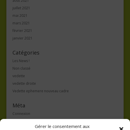
août 2021
juillet 2021
mai 2021
mars 2021
février 2021
janvier 2021
Catégories
Les News !
Non classé
vedette
vedette droite
Vedette ephemere nouveau cadre
Méta
Connexion
Flux des publications
Gérer le consentement aux
Flux des commentaires