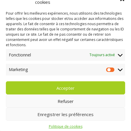
cookies
Site de WordPress-FR
Pour offrir les meilleures expériences, nous utilisons des technologies
telles que les cookies pour stocker et/ou accéder aux informations des
appareils. Le fait de consentir à ces technologies nous permettra de
traiter des données telles que le comportement de navigation ou les ID
uniques sur ce site. Le fait de ne pas consentir ou de retirer son
consentement peut avoir un effet négatif sur certaines caractéristiques
GAEC A la volée
et fonctions.
Kergreach - Loperhet
06 65 62 84 25
Fonctionnel
Toujours activé
Marketing
Marketing
Accepter
Refuser
Enregistrer les préférences
Politique de cookies