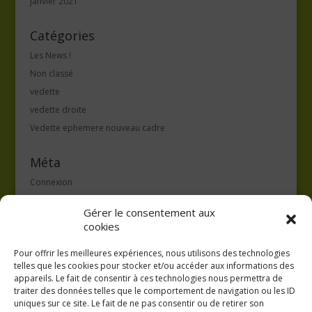
janvier 2021
Catégories
Les News !
Non classé
vedette
vedette droite
Vedette ephemere nouveau cadre
Méta
Connexion
Flux des publications
Gérer le consentement aux
Flux des commentaires
cookies
Site de WordPress-FR
Pour offrir les meilleures expériences, nous utilisons des technologies
telles que les cookies pour stocker et/ou accéder aux informations des
appareils. Le fait de consentir à ces technologies nous permettra de
traiter des données telles que le comportement de navigation ou les ID
uniques sur ce site. Le fait de ne pas consentir ou de retirer son