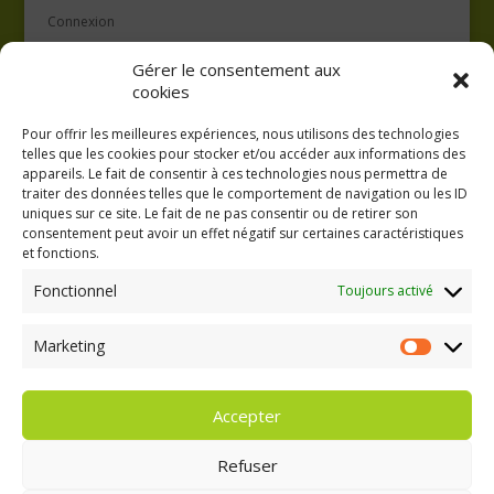
Connexion
Flux des publications
Gérer le consentement aux
Flux des commentaires
cookies
Site de WordPress-FR
Pour offrir les meilleures expériences, nous utilisons des technologies
telles que les cookies pour stocker et/ou accéder aux informations des
appareils. Le fait de consentir à ces technologies nous permettra de
traiter des données telles que le comportement de navigation ou les ID
uniques sur ce site. Le fait de ne pas consentir ou de retirer son
consentement peut avoir un effet négatif sur certaines caractéristiques
GAEC A la volée
et fonctions.
Kergreach - Loperhet
06 65 62 84 25
Fonctionnel
Toujours activé
Marketing
Marketing
Accepter
Refuser