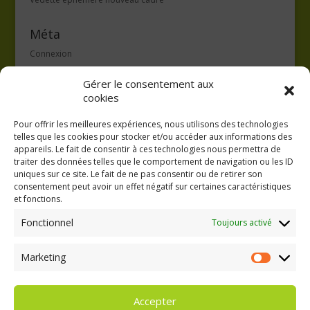
Méta
Connexion
Flux des publications
Gérer le consentement aux
Flux des commentaires
cookies
Site de WordPress-FR
Pour offrir les meilleures expériences, nous utilisons des technologies
telles que les cookies pour stocker et/ou accéder aux informations des
appareils. Le fait de consentir à ces technologies nous permettra de
traiter des données telles que le comportement de navigation ou les ID
uniques sur ce site. Le fait de ne pas consentir ou de retirer son
consentement peut avoir un effet négatif sur certaines caractéristiques
GAEC A la volée
et fonctions.
Kergreach - Loperhet
06 65 62 84 25
Fonctionnel
Toujours activé
Marketing
Marketing
Accepter