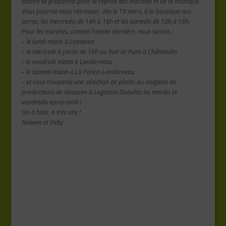
encore se préparent pour la reprise des marchés et de la boutique.
Vous pourrez nous retrouver, dès le 19 mars, à la boutique aux
serres, les mercredis de 14h à 18h et les samedis de 10h à 18h.
Pour les marchés, comme l’année dernière, nous serons :
– le lundi matin à Lesneven
– le mercredi à partir de 16h au Run ar Puns à Châteaulin
– le vendredi matin à Landerneau
– le samedi matin à La Forest-Landerneau
– et vous trouverez une sélection de plants au magasin de
producteurs de Goasven à Logonna-Daoulas les mardis et
vendredis après-midi !
On a hâte, à très vite !
Nolwen et Vicky