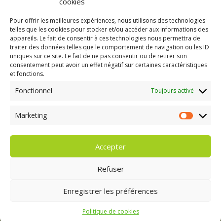
cookies
Pour offrir les meilleures expériences, nous utilisons des technologies
telles que les cookies pour stocker et/ou accéder aux informations des
appareils. Le fait de consentir à ces technologies nous permettra de
traiter des données telles que le comportement de navigation ou les ID
uniques sur ce site. Le fait de ne pas consentir ou de retirer son
consentement peut avoir un effet négatif sur certaines caractéristiques
GAEC A la volée
et fonctions.
Kergreach - Loperhet
06 65 62 84 25
Fonctionnel
Toujours activé
Marketing
Marketing
Accepter
Refuser
Enregistrer les préférences
Politique de cookies