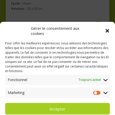
Cycle :
vivace
Hauteur
: 20 à 40 cm
Gérer le consentement aux
cookies
Pour offrir les meilleures expériences, nous utilisons des technologies
telles que les cookies pour stocker et/ou accéder aux informations des
appareils. Le fait de consentir à ces technologies nous permettra de
traiter des données telles que le comportement de navigation ou les ID
uniques sur ce site. Le fait de ne pas consentir ou de retirer son
consentement peut avoir un effet négatif sur certaines caractéristiques
GAEC A la volée
et fonctions.
Kergreach - Loperhet
06 65 62 84 25
Fonctionnel
Toujours activé
Marketing
Marketing
Accepter