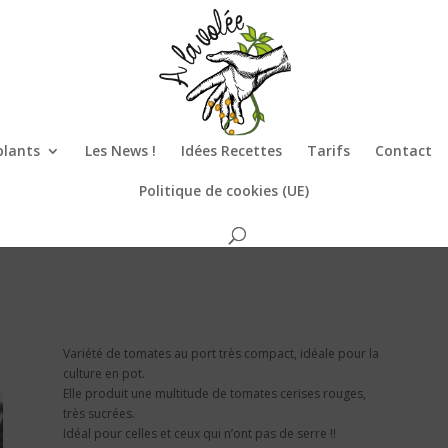
plants
Les News !
Idées Recettes
Tarifs
Contact
Politique de cookies (UE)
Variété de tomates au port très compact, idéale pour la
culture en pot.
Elle produit une multitude de tomates cerises rouges,
très sucrées.
Idéal pour celles et ceux qui n’ont pas de serre !!