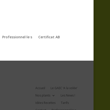
Professionnel·le·s
Certificat AB
Accueil
Le GAEC ‘A la volée’
Nos plants
Les News !
Idées Recettes
Tarifs