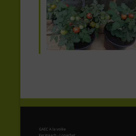
GAEC A la volée
Kergreach - Loperhet