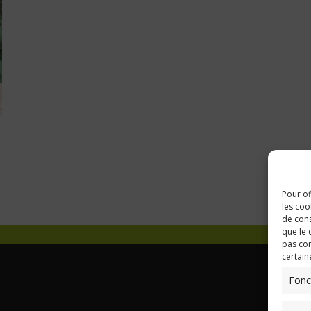
Pour of
les coo
de cons
que le 
pas con
certain
Fonc