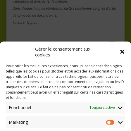
ventilation et ainsi éviter le mildiou.
Dans chaque trou de plantation, mettre une bonne poignée d’ortie
de compost, de purin d’ortie.
Tuteurer le plant.
Gérer le consentement aux
cookies
Pour offrir les meilleures expériences, nous utilisons des technologies
telles que les cookies pour stocker et/ou accéder aux informations des
appareils. Le fait de consentir à ces technologies nous permettra de
traiter des données telles que le comportement de navigation ou les ID
uniques sur ce site. Le fait de ne pas consentir ou de retirer son
consentement peut avoir un effet négatif sur certaines caractéristiques
GAEC A la volée
et fonctions.
Kergreach - Loperhet
06 65 62 84 25
Fonctionnel
Toujours activé
Marketing
Marketing