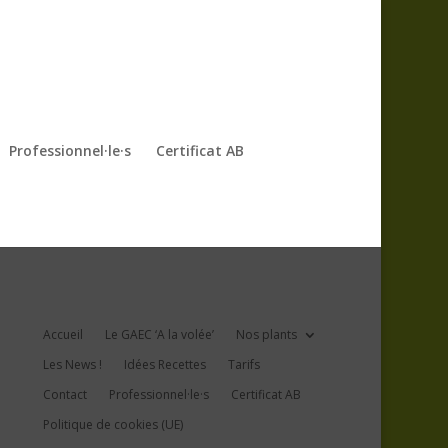
Professionnel·le·s
Certificat AB
Accueil
Le GAEC ‘A la volée’
Nos plants
Les News !
Idées Recettes
Tarifs
Contact
Professionnel·le·s
Certificat AB
Politique de cookies (UE)