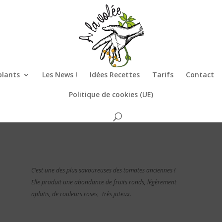
plants
Les News !
Idées Recettes
Tarifs
Contact
Politique de cookies (UE)
C’est une des plus savoureuses des tomates anciennes !
Elle produit une abondance de fruits ronds, légèrement
aplatis, de couleurs roses, très juteux.