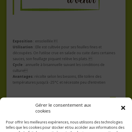
Exposition
: ensoleillée 
Utilisation
: Elle est cultivée pour ses feuilles fines et
découpées. On l’utilise crue en salade ou cuite dans certaines
sauces, son feuillage piquant relève les plats. 
Cycle
: annuelle à bisannuelle suivant les conditions de
culture
Avantages
: récolte selon les besoins, Elle tolère des
températures jusqu’à -25°C et nécessite peu d’entretien
Gérer le consentement aux
cookies
Pour offrir les meilleures expériences, nous utilisons des technologies
telles que les cookies pour stocker et/ou accéder aux informations des