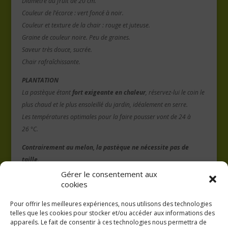
Diamètre du fruit de 20 cm.
Couleur de l’écorce : vert foncé à noir.
Couleur et texture de la chair : rouge et juteuse.
Graine de couleur noire. Peu de graines.
Saveur très douce, sucrée.
Chair rafraîchissante.
PLANTATION
La pastèque étant
fort exigeante en chaleur
, réservez-lui le coin le
plus chaud et le plus ensoleillé du jardin, idéalement en serre.
Les températures optimales pour la faire pousser vont de 24 à
26 °C.
Contrairement au melon, la pastèque ne nécessite pas de
taille.
Gérer le consentement aux
cookies
Pour offrir les meilleures expériences, nous utilisons des technologies
telles que les cookies pour stocker et/ou accéder aux informations des
appareils. Le fait de consentir à ces technologies nous permettra de