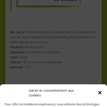
Qui suis je?
Plante très originale à bulbes ronds qui se subdivisent,
avec des hautes hampes florales portant des grappes blanches. Il se
cultive bien en pot ou en terre.
Floraison :
de mai à juillet
Exposition :
ensoleillée à mi-ombragée
Cycle :
vivace
Hauteur :
80 cm avec les hampes florales
Rusticité :
-10°C
Gérer le consentement aux
cookies
Pour offrir les meilleures expériences, nous utilisons des technologies