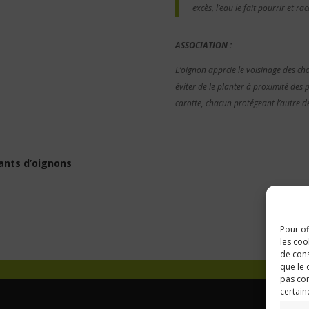
excès, l’eau le fait pourrir et ra
ASSOCIATION :
L’oignon apprcie le voisinage des cho
éviter de le planter à proximité des 
carotte, chacun protégeant l’autre d
ants d’oignons
Pour of
les coo
de cons
que le 
pas con
certain