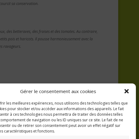
ccourcit sa conservation.
ux, des betteraves, des fraises et des tomates. Au contraire,
petits pois et haricots. Il pousse harmonieusement avec la
es ravageurs.
Gérer le consentement aux cookies
frir les meilleures expériences, nous utilisons des technologies telles que
kies pour stocker et/ou accéder aux informations des appareils. Le fait
entir à ces technologies nous permettra de traiter des données telles
comportement de navigation ou les ID uniques sur ce site. Le fait de ne
sentir ou de retirer son consentement peut avoir un effet négatif sur
es caractéristiques et fonctions.