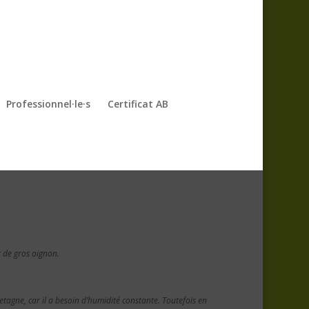
Professionnel·le·s
Certificat AB
 de gros oignon.
etagne, car il a besoin d’humidité constante. Toutefois en