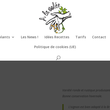
plants
Les News !
Idées Recettes
Tarifs
Contact
Politique de cookies (UE)
Variété ronde et rustique produisant
Bonne conservation hivernale.
L’oignon est bien adapté à la Br