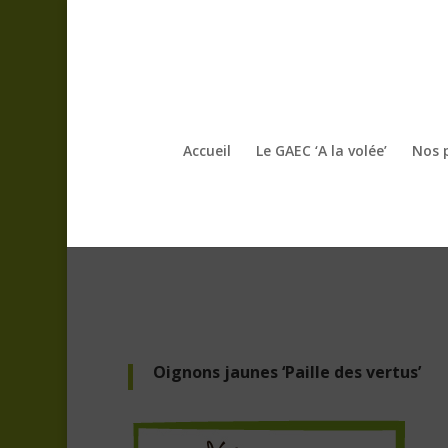
Accueil
Le GAEC ‘A la volée’
Nos 
Oignons jaunes ‘Paille des vertus’