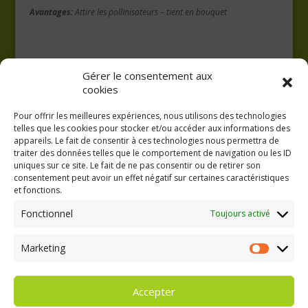
Avantages:
Attire les pollinisateurs – tient en bouquet
Gérer le consentement aux
cookies
Pour offrir les meilleures expériences, nous utilisons des technologies
telles que les cookies pour stocker et/ou accéder aux informations des
appareils. Le fait de consentir à ces technologies nous permettra de
traiter des données telles que le comportement de navigation ou les ID
uniques sur ce site. Le fait de ne pas consentir ou de retirer son
consentement peut avoir un effet négatif sur certaines caractéristiques
GAEC A la volée
et fonctions.
Kergreach - Loperhet
06 65 62 84 25
Fonctionnel
Toujours activé
Marketing
Marketing
Accepter