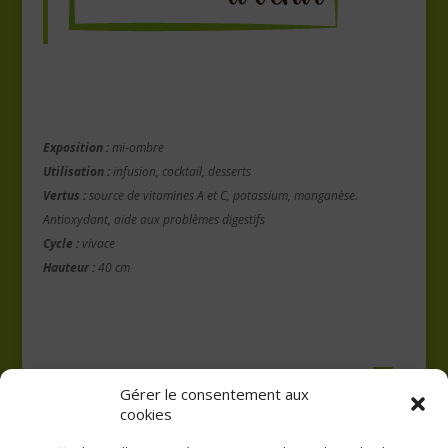
Exposition :
mi-ombre
Utilisation :
infusion, cocktail, desserts
Vertus :
source de vitamines A et C, potassium, manganèse.
Antioxydant, aide aux problèmes digestifs
Cycle :
vivace
Hauteur :
40 cm
Gérer le consentement aux
cookies