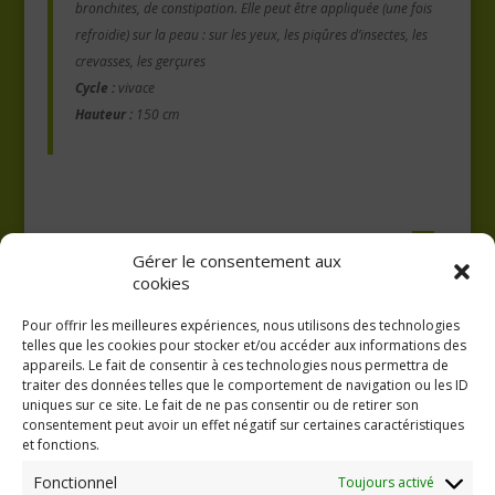
bronchites, de constipation. Elle peut être appliquée (une fois
refroidie) sur la peau : sur les yeux, les piqûres d’insectes, les
crevasses, les gerçures
Cycle :
vivace
Hauteur :
150 cm
Gérer le consentement aux
cookies
Pour offrir les meilleures expériences, nous utilisons des technologies
telles que les cookies pour stocker et/ou accéder aux informations des
appareils. Le fait de consentir à ces technologies nous permettra de
traiter des données telles que le comportement de navigation ou les ID
uniques sur ce site. Le fait de ne pas consentir ou de retirer son
consentement peut avoir un effet négatif sur certaines caractéristiques
GAEC A la volée
et fonctions.
Kergreach - Loperhet
06 65 62 84 25
Fonctionnel
Toujours activé