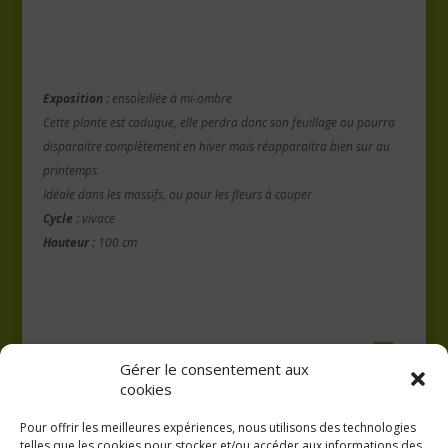
Exposition :
ensoleillée à mi-ombre
Cette plante est caduque, elle perdra donc son feuillage ou pourra
disparaitre complètement en hiver mais réapparaitra bien sur au
printemps.
Idéale dans les massifs, ou pour les fleurs à couper
Cycle :
vivace
Hauteur :
100 cm
Gérer le consentement aux
cookies
Pour offrir les meilleures expériences, nous utilisons des technologies
telles que les cookies pour stocker et/ou accéder aux informations des