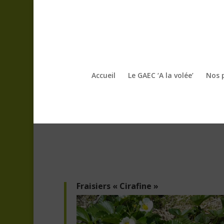
Accueil
Le GAEC ‘A la volée’
Nos 
Fraisiers « Cirafine »