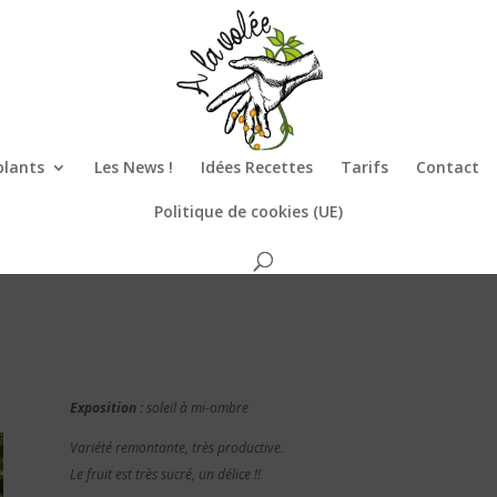
plants
Les News !
Idées Recettes
Tarifs
Contact
Politique de cookies (UE)
Exposition :
soleil à mi-ombre
Variété remontante, très productive.
Le fruit est très sucré, un délice !!