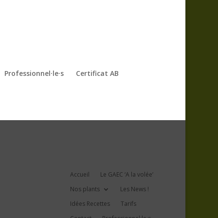
Professionnel·le·s
Certificat AB
Accueil
Le GAEC ‘A la volée’
Nos plants
Les News !
Idées Recettes
Tarifs