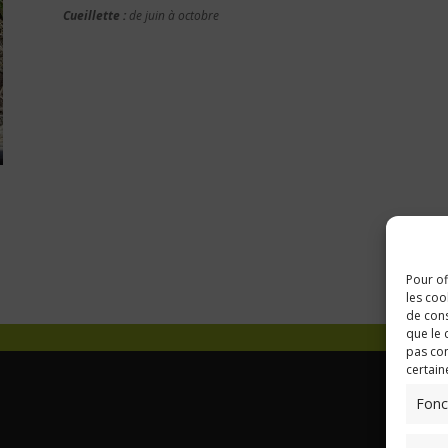
Cueillette :
de juin à octobre
Pour of
les coo
de cons
que le 
pas con
certain
Fonc