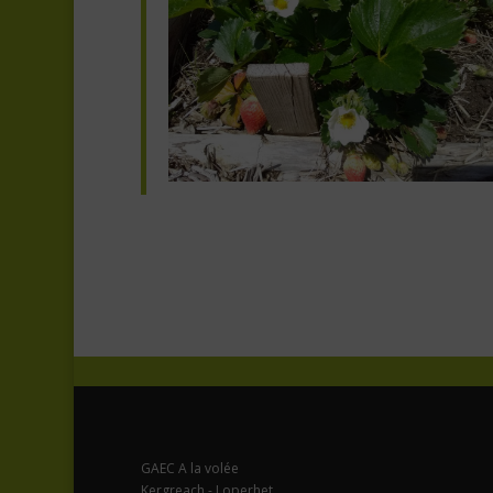
GAEC A la volée
Kergreach - Loperhet