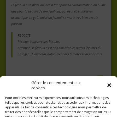
Le fenouil a sa place au jardin tant pour sa consommation du bulbe
que pour la beauté de son feuillage, qui peut être utilisé en
aromatique. Le goût anisé du fenouil se marie très bien avec le
poisson
RECOLTE
Récolter à mesure des besoins.
Attention, le fenouil n’est pas ami avec les autres légumes du
potager… Eloignez-le notamment des tomates et des haricots.
Gérer le consentement aux
cookies
Pour offrir les meilleures expériences, nous utilisons des technologies
telles que les cookies pour stocker et/ou accéder aux informations des
appareils. Le fait de consentir à ces technologies nous permettra de
traiter des données telles que le comportement de navigation ou les ID
uniques sur ce site. Le fait de ne pas consentir ou de retirer son