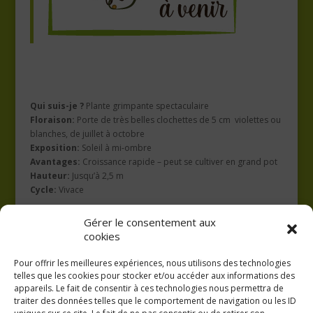
Qui suis-je ?
Plante grimpante spectaculaire
Floraison:
Porte de très belles
clochettes de 5 cm violettes ou
blanches, de juillet à octobre
Exposition:
Soleil à mi-ombre
Avantages:
Croissance rapide – peut se cultiver en grand pot
Hauteur:
Jusqu’à 2,5 m
Cycle:
Vivace
Rusticité:
0°C
Gérer le consentement aux
cookies
Pour offrir les meilleures expériences, nous utilisons des technologies
telles que les cookies pour stocker et/ou accéder aux informations des
appareils. Le fait de consentir à ces technologies nous permettra de
traiter des données telles que le comportement de navigation ou les ID