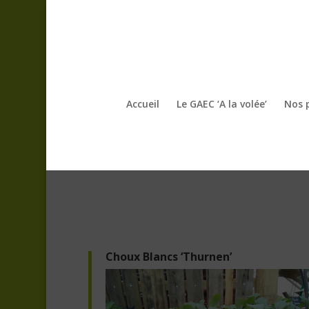
Accueil
Le GAEC ‘A la volée’
Nos 
Choux Blancs ‘Thurnen’