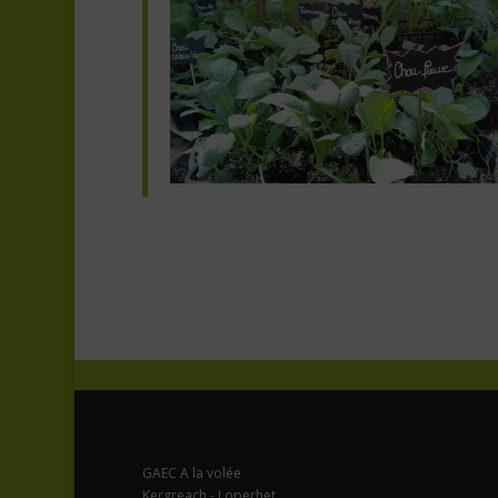
GAEC A la volée
Kergreach - Loperhet