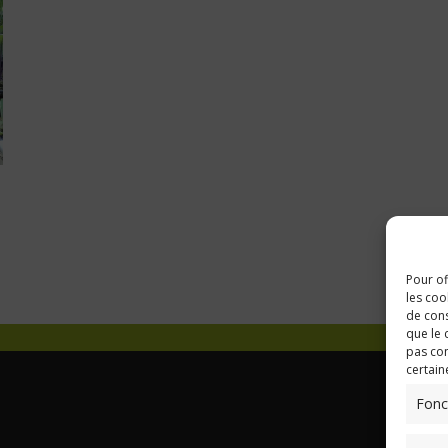
Pour of
les coo
de cons
que le 
pas con
certain
Fonc