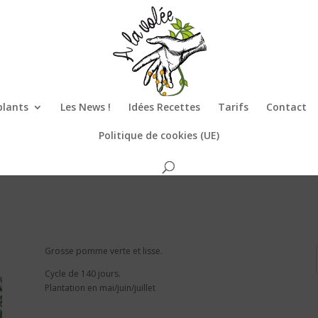
plants
Les News !
Idées Recettes
Tarifs
Contact
Politique de cookies (UE)
Grosse pomme verte et lisse.
Cycle de 140 jours.
Plantation en mai/juin/juillet