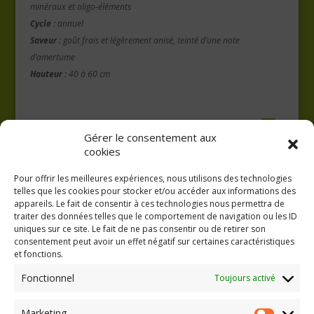
minéraux et oligo-éléments
Cycle :
annuel
Saveur :
goût frais et légèrement anisé, teinté d’une note
d’amertume
Hauteur :
40 à 60 cm
Gérer le consentement aux
cookies
Pour offrir les meilleures expériences, nous utilisons des technologies
telles que les cookies pour stocker et/ou accéder aux informations des
appareils. Le fait de consentir à ces technologies nous permettra de
traiter des données telles que le comportement de navigation ou les ID
uniques sur ce site. Le fait de ne pas consentir ou de retirer son
consentement peut avoir un effet négatif sur certaines caractéristiques
GAEC A la volée
et fonctions.
Kergreach - Loperhet
06 65 62 84 25
Fonctionnel
Toujours activé
Marketing