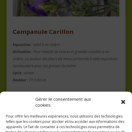
Campanule Carillon
Exposition :
soleil à mi-ombre
Utilisation :
Pour massifs de vivaces et grandes rocailles à mi-
ombre. La couleur des fleurs est mieux préservée à cette exposition.
Spectaculaire pour ses grosses clochettes
Cycle :
vivace
Hauteur :
70 à 80 cm
Gérer le consentement aux
cookies
Pour offrir les meilleures expériences, nous utilisons des technologies
telles que les cookies pour stocker et/ou accéder aux informations des
appareils. Le fait de consentir à ces technologies nous permettra de