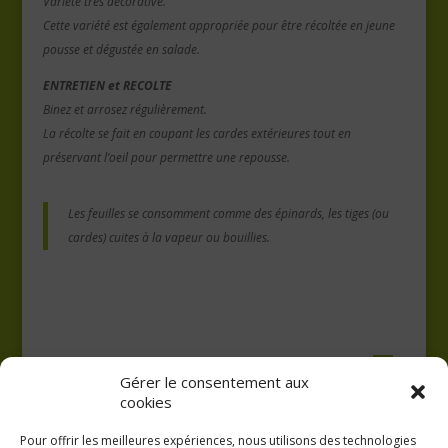
Variété très décorative.
Cette variété est également appropriée
pour
être récoltée en jeune
pousse et dégustée en salade.
ENTRETIEN et RECOLTE
Binez et arrosez régulièrement.
La récolte se fait en coupant les cardes extérieures tout en
préservant l’oeil pour permettre une repousse.
Les
feuilles se consomment comme des épinards, les tiges (ou
cardes) cuites
à la vapeur ou bouillies.
Gérer le consentement aux
cookies
Pour offrir les meilleures expériences, nous utilisons des technologies