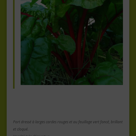
Port dressé à larges cardes rouges
et au feuillage vert foncé, brillant
et
cloqué.